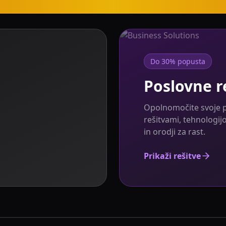
Do 30% popusta
Poslovne r
Opolnomočite svoje po
rešitvami, tehnologij
in orodji za rast.
Prikaži rešitve