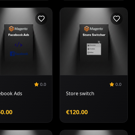
Dodaj v
Dodaj v
košarico
košarico
0.0
0.0
ebook Ads
Store switch
0.00
€120.00