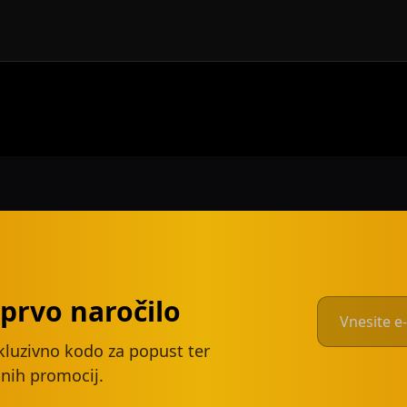
prvo naročilo
kluzivno kodo za popust ter
nih promocij.