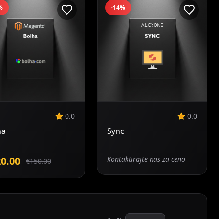
%
-14%
Dodaj v
košarico
0.0
0.0
ha
Sync
0.00
Kontaktirajte nas za ceno
€150.00