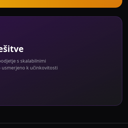
ešitve
djetje s skalabilnimi
o usmerjeno k učinkovitosti