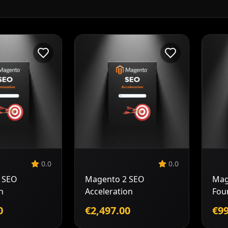
odaj v
Dodaj v
ošarico
košarico
0.0
0.0
 SEO
Magento 2 SEO
Mag
n
Acceleration
Fou
0
€2,497.00
€99