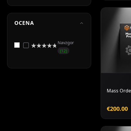
OCENA
Navzgor
Ocena:
12
0%
D
k
Mass Orde
€200.00