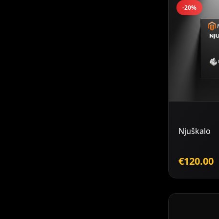
-20%
D
k
Njuškalo
€120.00