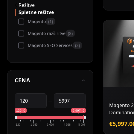
Rešitve
Spletne rešitve
Magento
1
Magento razširitve
8
Magento SEO Services
3
D
CENA
k
—
Magento 2
120 €
5 997 €
Dominatio
€5,997.0
120
1 589
3 059
4 528
5 997