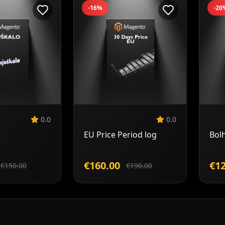
-16%
-20
odaj v
Dodaj v
ošarico
košarico
0.0
0.0
EU Price Period log
Bol
€160.00
€12
€150.00
€190.00