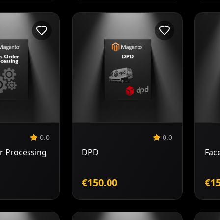
odaj v
Dodaj v
ošarico
košarico
0.0
0.0
r Processing
DPD
Fac
€150.00
€15