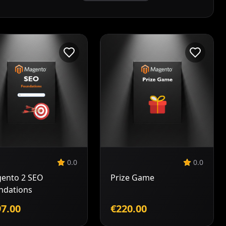
Dodaj v
Dodaj v
košarico
košarico
0.0
0.0
ento 2 SEO
Prize Game
ndations
7.00
€220.00