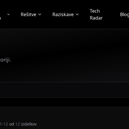
Tech
Rešitve
Raziskave
Blo
a
Radar
riji.
1-12
od
12
izdelkov