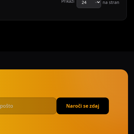
Prikaži
na stran
Naroči se zdaj