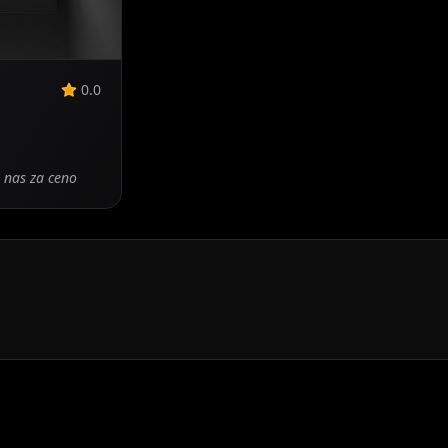
0.0
e nas za ceno