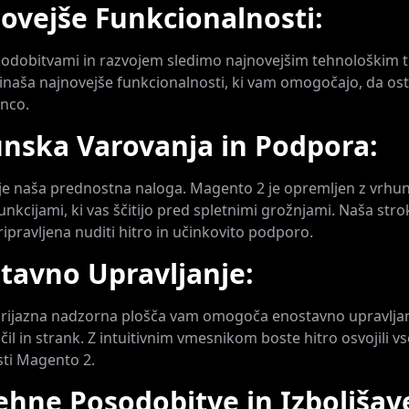
novejše Funkcionalnosti:
sodobitvami in razvojem sledimo najnovejšim tehnološkim 
naša najnovejše funkcionalnosti, ki vam omogočajo, da os
nco.
unska Varovanja in Podpora:
je naša prednostna naloga. Magento 2 je opremljen z vrhu
unkcijami, ki vas ščitijo pred spletnimi grožnjami. Naša str
ripravljena nuditi hitro in učinkovito podporo.
stavno Upravljanje:
rijazna nadzorna plošča vam omogoča enostavno upravljan
čil in strank. Z intuitivnim vmesnikom boste hitro osvojili vs
ti Magento 2.
ehne Posodobitve in Izboljšav