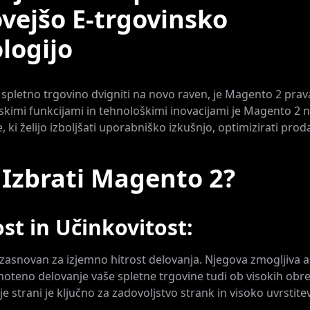
vejšo E-trgovinsko
logijo
 spletno trgovino dvigniti na novo raven, je Magento 2 prava
skimi funkcijami in tehnološkimi inovacijami je Magento 2 n
, ki želijo izboljšati uporabniško izkušnjo, optimizirati prod
 Izbrati Magento 2?
ost in Učinkovitost:
zasnovan za izjemno hitrost delovanja. Njegova zmogljiva a
teno delovanje vaše spletne trgovine tudi ob visokih obr
e strani je ključno za zadovoljstvo strank in visoko uvrstitev