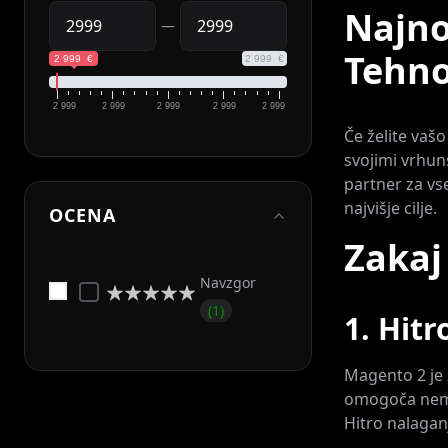
Najno
—
Tehno
2 999 €
2 999 €
2 999
2 999
2 999
2 999
2 999
Če želite vašo
svojimi vrhun
partner za vse
najvišje cilje.
OCENA
Zakaj
Navzgor
Ocena:
1
0%
1. Hitr
Magento 2 je 
omogoča nemo
Hitro nalaganj