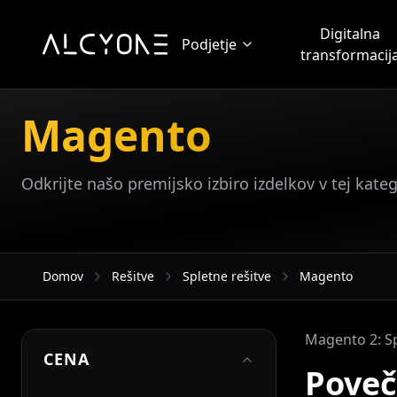
Digitalna
Podjetje
transformacij
Magento
Odkrijte našo premijsko izbiro izdelkov v tej katego
Domov
Rešitve
Spletne rešitve
Magento
Magento 2: Sp
CENA
Poveč