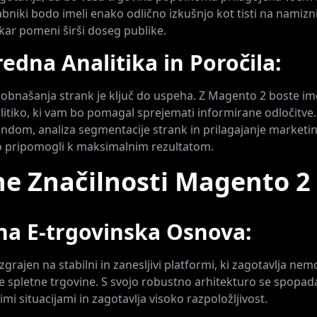
bniki bodo imeli enako odlično izkušnjo kot tisti na namizn
 kar pomeni širši doseg publike.
edna Analitika in Poročila:
bnašanja strank je ključ do uspeha. Z Magento 2 boste im
litiko, ki vam bo pomagal sprejemati informirane odločitve.
ndom, analiza segmentacije strank in prilagajanje marketi
o pripomogli k maksimalnim rezultatom.
ne Značilnosti Magento 2
na E-trgovinska Osnova:
grajen na stabilni in zanesljivi platformi, ki zagotavlja ne
e spletne trgovine. S svojo robustno arhitekturo se spopad
mi situacijami in zagotavlja visoko razpoložljivost.