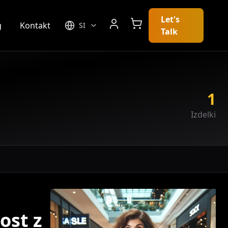
Let's
g
Kontakt
SI
Talk
1
Izdelki
ost z