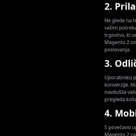
2. Pril
Ne glede na to
vašim potreba
trgovino, ki
Magento 2 omo
poslovanja.
3. Odl
Uporabniku pr
konverzije. M
navdušila vaš
pregleda koša
4. Mob
S povečano up
Magento 2 za