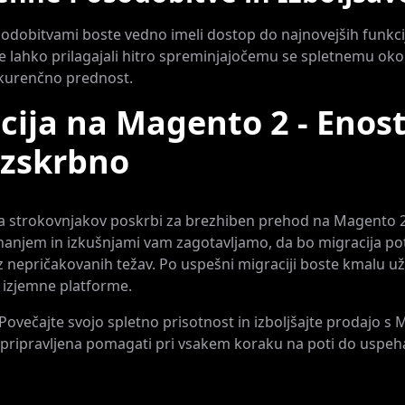
sodobitvami boste vedno imeli dostop do najnovejših funkcij 
e lahko prilagajali hitro spreminjajočemu se spletnemu okol
nkurenčno prednost.
cija na Magento 2 - Enos
ezskrbno
a strokovnjakov poskrbi za brezhiben prehod na Magento 2
anjem in izkušnjami vam zagotavljamo, da bo migracija po
z nepričakovanih težav. Po uspešni migraciji boste kmalu uži
 izjemne platforme.
 Povečajte svojo spletno prisotnost in izboljšajte prodajo s
 pripravljena pomagati pri vsakem koraku na poti do uspeh