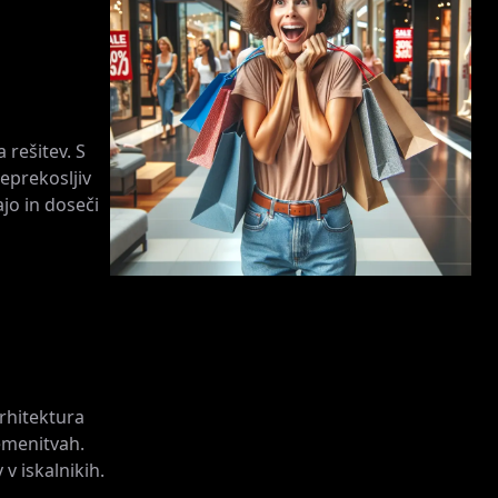
 rešitev. S
eprekosljiv
ajo in doseči
rhitektura
emenitvah.
 v iskalnikih.