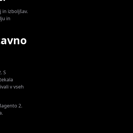
in izboljšav.
ju in
tavno
. S
tekala
vali v vseh
 Magento 2.
a.