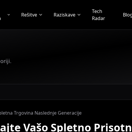
Tech
Rešitve
Raziskave
Blo
a
Radar
riji.
letna Trgovina Naslednje Generacije
ajte Vašo Spletno Prisotn