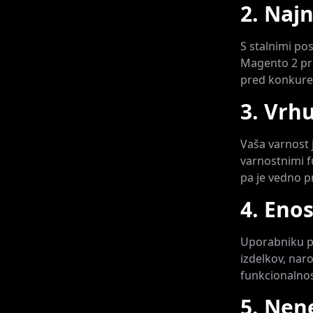
2. Naj
S stalnimi po
Magento 2 pri
pred konkure
3. Vrh
Vaša varnost 
varnostnimi f
pa je vedno p
4. Eno
Uporabniku p
izdelkov, naro
funkcionalnos
5. Nen