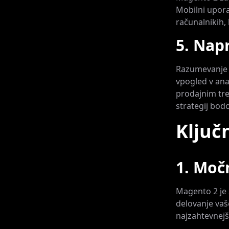
Mobilni upora
računalnikih,
5. Napr
Razumevanje o
vpogled v ana
prodajnim tre
strategij bod
Ključ
1. Moč
Magento 2 je z
delovanje vaš
najzahtevnejši