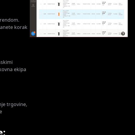
trendom.
tanete korak
nskimi
okovna ekipa
je trgovine,
e
e: