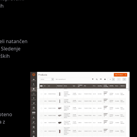
ih
eli natančen
 Sledenje
nških
moteno
a z