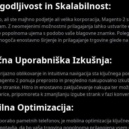
agodljivost in Skalabilnost:
, ali ste majhno podjetje ali velika korporacija, Magento 2 s
m. Z neomejenimi možnostmi prilagajanja lahko ustvarite 
 se popolnoma ujema s podobo vaše blagovne znamke. Poleg
goča enostavno širjenje in prilagajanje trgovine glede na
ična Uporabniška Izkušnja:
ijazno oblikovanje in intuitivna navigacija sta ključnega p
agento 2 ponuja preprosto in pregledno nakupovalno izkušn
e stranke. Hitro in enostavno zaključevanje nakupa ter mož
rice, pripomoreta k zmanjšanju izgube strank v fazi konverz
ilna Optimizacija:
orabo pametnih telefonov, je mobilna optimizacija ključn
gotavlja, da bo vaša trgovina popolnoma prilagojena vsem