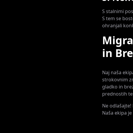
S stalnimi po
S tem se bost
ohranjali ko
Migra
in Br
Naj naša ekip
strokovnim zn
gladko in bre
prednostih te
Ne odlašajte!
Naša ekipa je