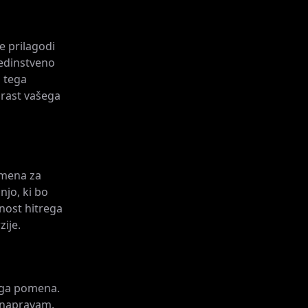
e prilagodi
edinstveno
 tega
 rast vašega
omena za
jo, ki bo
nost hitrega
ije.
ega pomena.
 napravam.