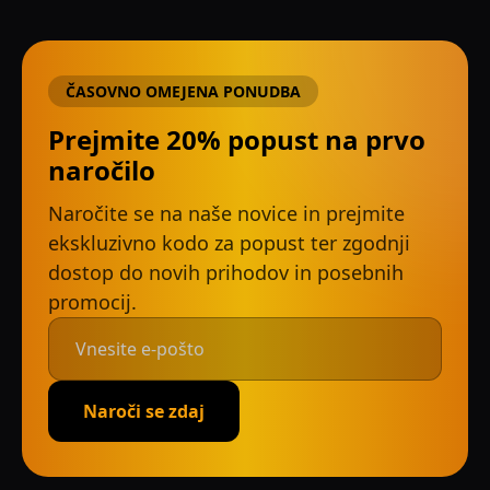
ČASOVNO OMEJENA PONUDBA
Prejmite 20% popust na prvo
naročilo
Naročite se na naše novice in prejmite
ekskluzivno kodo za popust ter zgodnji
dostop do novih prihodov in posebnih
promocij.
Naroči se zdaj