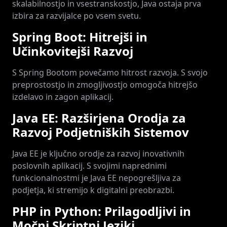
skalabilnostjo in vsestranskostjo, Java ostaja prva
izbira za razvijalce po vsem svetu.
Spring Boot: Hitrejši in
Učinkovitejši Razvoj
S Spring Bootom povečamo hitrost razvoja. S svojo
preprostostjo in zmogljivostjo omogoča hitrejšo
izdelavo in zagon aplikacij.
Java EE: Razširjena Orodja za
Razvoj Podjetniških Sistemov
Java EE je ključno orodje za razvoj inovativnih
poslovnih aplikacij. S svojimi naprednimi
funkcionalnostmi je Java EE nepogrešljiva za
podjetja, ki stremijo k digitalni preobrazbi.
PHP in Python: Prilagodljivi in
Močni Skriptni Jeziki