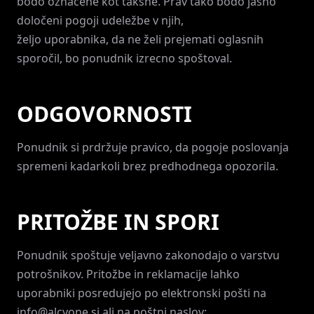
bodo označene kot takšne. Prav tako bodo jasno
določeni pogoji udeležbe v njih,
željo uporabnika, da ne želi prejemati oglasnih
sporočil, bo ponudnik izrecno spoštoval.
ODGOVORNOSTI
Ponudnik si prdržuje pravico, da pogoje poslovanja
spremeni kadarkoli brez predhodnega opozorila.
PRITOŽBE IN SPORI
Ponudnik spoštuje veljavno zakonodajo o varstvu
potrošnikov. Pritožbe in reklamacije lahko
uporabniki posredujejo po elektronski pošti na
info@alcyone.si
ali na poštni naslov: