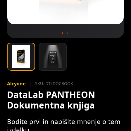
Preskoči
na
Alcyone
|
SKU: DTLDOCBOOK
začetek
DataLab PANTHEON
galerije
slik
Dokumentna knjiga
Bodite prvi in napišite mnenje o tem
izdelku