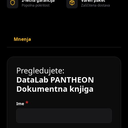
2-letna garancija
Varen paket
Popolna pokritost
Zaščitena dostava
Mnenja
Pregledujete:
DataLab PANTHEON
Dokumentna knjiga
Ime