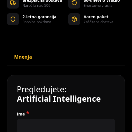
Brezplačna dostava
30-dnevno vračilo
Naročila nad 50€
Enostavna vračila
2-letna garancija
Varen paket
Popolna pokritost
Zaščitena dostava
Mnenja
Pregledujete:
Artificial Intelligence
Ime