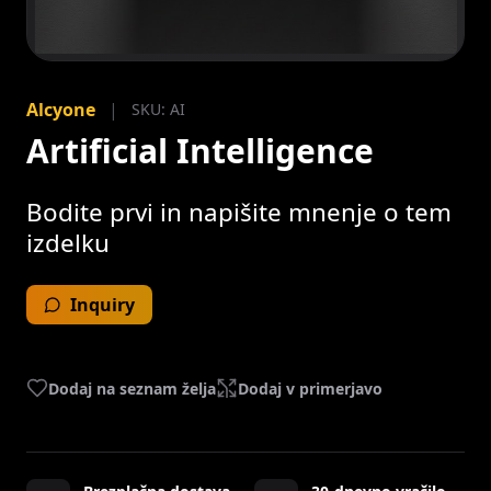
Preskoči
na
Alcyone
|
SKU: AI
začetek
Artificial Intelligence
galerije
slik
Bodite prvi in napišite mnenje o tem
izdelku
Inquiry
Dodaj na seznam želja
Dodaj v primerjavo