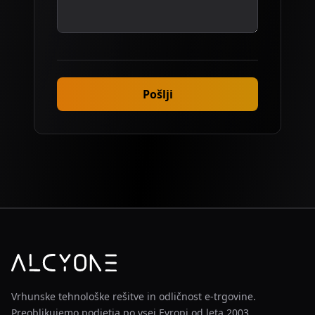
Pošlji
Vrhunske tehnološke rešitve in odličnost e-trgovine.
Preoblikujemo podjetja po vsej Evropi od leta 2003.